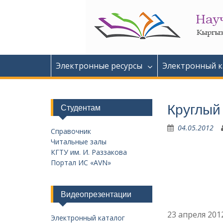
Перейти
к
содержимому
Электронные ресурсы
Электронный к
Круглый
Студентам
04.05.2012
Справочник
Читальные залы
КГТУ им. И. Раззакова
Портал ИС «AVN»
Видеопрезентации
23 апреля 20
Электронный каталог