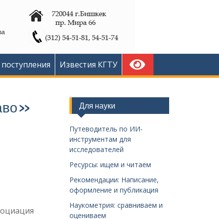
 поступления
Известия КГТУ
раво»
Для науки
Путеводитель по ИИ-
инструментам для
исследователей
Ресурсы: ищем и читаем
Рекомендации: Написание,
оформление и публикация
Наукометрия: сравниваем и
социация
оцениваем