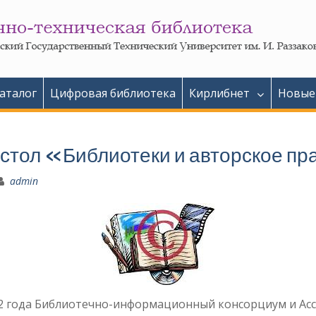
аталог
Цифровая библиотека
Кирлибнет
Новые
 стол «Библиотеки и авторское п
admin
12 года Библиотечно-информационный консорциум и Ас