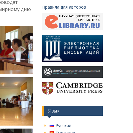
роводят
Правила для авторов
емирному дню
Язык
Русский
Кыргызча