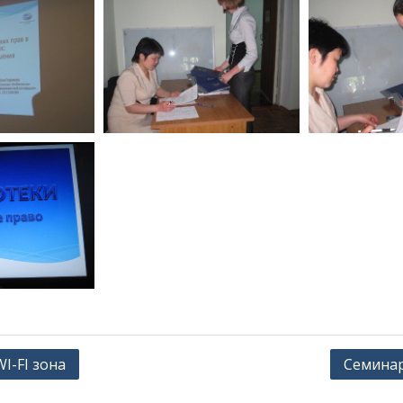
I-FI зона
Семина