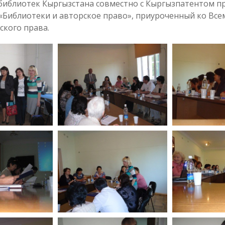
библиотек Кыргызстана совместно с Кыргызпатентом п
 «Библиотеки и авторское право», приуроченный ко Вс
ского права.