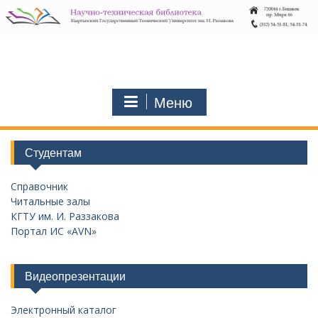
Перейти
к
содержимому
Меню
Студентам
Справочник
Читальные залы
КГТУ им. И. Раззакова
Портал ИС «AVN»
Видеопрезентации
Электронный каталог