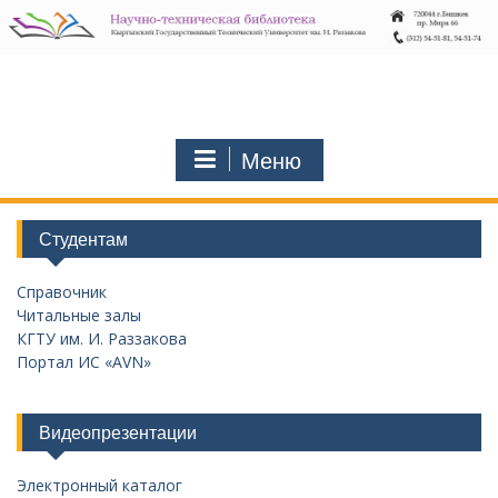
Перейти
к
содержимому
Меню
Студентам
Справочник
Читальные залы
КГТУ им. И. Раззакова
Портал ИС «AVN»
Видеопрезентации
Электронный каталог