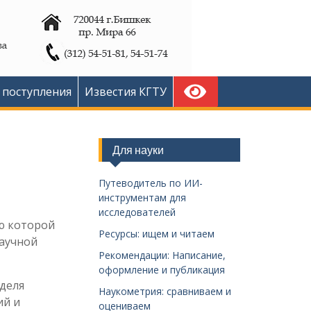
 поступления
Известия КГТУ
Для науки
Путеводитель по ИИ-
инструментам для
исследователей
ю которой
Ресурсы: ищем и читаем
научной
Рекомендации: Написание,
оформление и публикация
деля
Наукометрия: сравниваем и
ий и
оцениваем