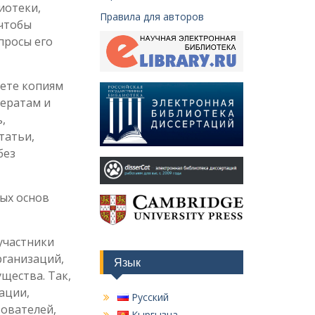
иотеки,
Правила для авторов
 чтобы
просы его
ете копиям
фератам и
,
татьи,
без
ых основ
участники
рганизаций,
Язык
щества. Так,
ации,
Русский
ователей,
Кыргызча