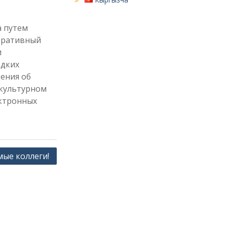
а путем
оративный
и
редких
ения об
 культурном
ектронных
ые коллеги!