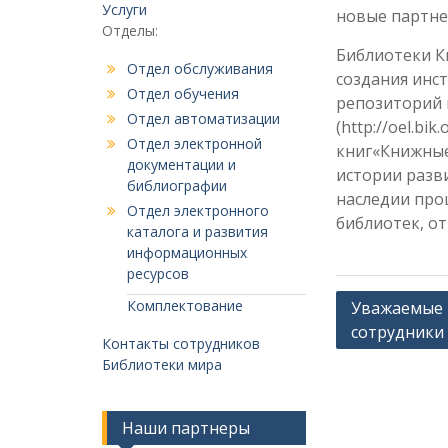
Услуги
новые партне
Отделы:
Библиотеки К
Отдел обслуживания
создания инс
Отдел обучения
репозиторий 
Отдел автоматизации
(http://oel.bik
Отдел электронной
книг«Книжные
документации и
истории разв
библиографии
наследии прош
Отдел электронного
библиотек, от
каталога и развития
информационных
ресурсов
Навигация
Комплектование
Уважаемые 
сотрудники и
по
Контакты сотрудников
записям
Библиотеки мира
Наши партнеры