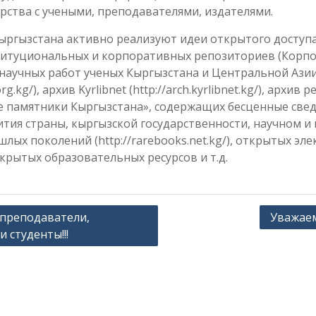
рства с учеными, преподавателями, издателями.
ыргызстана активно реализуют идеи открытого доступ
титуциональных и корпоративных репозиториев (Корп
научных работ ученых Кыргызстана и Центральной Ази
.org.kg/), архив Kyrlibnet (http://arch.kyrlibnet.kg/), архив 
 памятники Кыргызстана», содержащих бесценные свед
ития страны, кыргызской государственности, научном и
лых поколений (http://rarebooks.net.kg/), открытых эл
крытых образовательных ресурсов и т.д.
преподаватели,
Уважаем
 студенты!!!