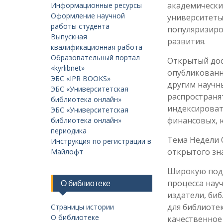
академически
Информационные ресурсы
Оформление научной
университеты
работы студента
популяризиро
Выпускная
развития.
квалификационная работа
Образовательный портал
Открытый дос
«kyrlibnet»
опубликованн
ЭБС «IPR BOOKS»
другим научн
ЭБС «Университетская
распространят
библиотека онлайн»
индексировать
ЭБС «Университетская
финансовых, 
библиотека онлайн»
периодика
Тема Недели 
Инструкция по регистрации в
открытого зн
Майлофт
Широкую подд
процесса нау
О библиотеке
издатели, би
для библиоте
Страницы истории
О библиотеке
качественное