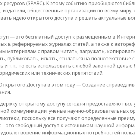
х ресурсов (SPARC). К этому событию приобщаются библ
, издатели, общественные организации по всему миру,
вать идею открытого доступа и решать актуальные во
туп — это бесплатный доступ к размещенным в Интерн
ых в реферируемых журналах статей, а также к авторе
ым материалам с правом читать, загружать, копировать
ь, публиковать, искать, ссылаться на полнотекстовые с
 и т.п., то есть использовать с любой законной целью 
юридических или технических препятствий.
Открытого Доступа в этом году — Создание справедлив
ания.
ержку открытому доступу сегодня предоставляют все 
чной коммуникации: ученые научно-образовательных о
блиотеки, поскольку все получают определенные преиму
к – это свободный доступ к источникам научной информ
 удовлетворение информационных потребностей польз