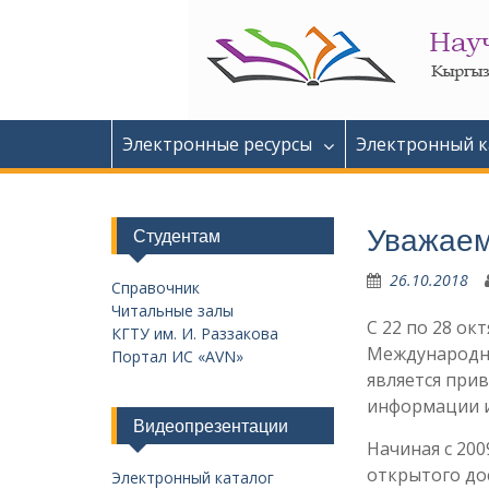
Перейти
к
содержимому
Электронные ресурсы
Электронный к
Уважаем
Студентам
26.10.2018
Справочник
Читальные залы
C 22 по 28 о
КГТУ им. И. Раззакова
Международна
Портал ИС «AVN»
является при
информации и
Видеопрезентации
Начиная с 20
открытого до
Электронный каталог