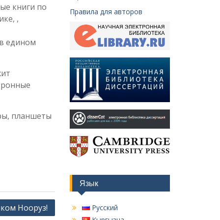
ые книги по
Правила для авторов
ке, ,
 в едином
жит
тронные
ры, планшеты
Язык
ком Нооруз!
Русский
Кыргызча