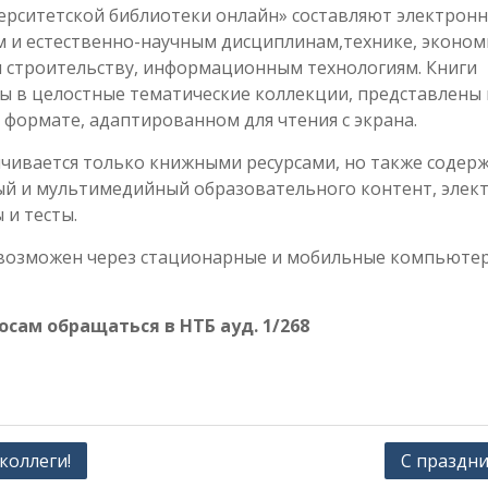
ерситетской библиотеки онлайн» составляют электронн
 и естественно-научным дисциплинам,технике, экономи
и строительству, информационным технологиям. Книги
ы в целостные тематические коллекции, представлены
 формате, адаптированном для чтения с экрана.
ичивается только книжными ресурсами, но также содер
й и мультимедийный образовательного контент, элек
 и тесты.
 возможен через стационарные и мобильные компьюте
осам обращаться в НТБ ауд. 1/268
коллеги!
С праздни