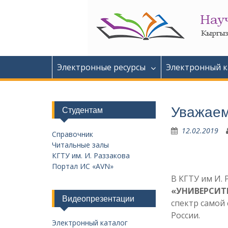
Перейти
к
содержимому
Электронные ресурсы
Электронный к
Уважаемы
Студентам
12.02.2019
Справочник
Читальные залы
КГТУ им. И. Раззакова
Портал ИС «AVN»
В КГТУ им И. 
«УНИВЕРСИТ
Видеопрезентации
спектр самой
России.
Электронный каталог