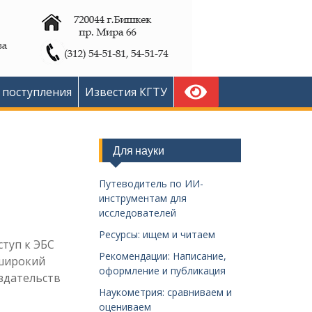
 поступления
Известия КГТУ
Для науки
Путеводитель по ИИ-
инструментам для
исследователей
Ресурсы: ищем и читаем
ступ к ЭБС
Рекомендации: Написание,
о широкий
оформление и публикация
здательств
Наукометрия: сравниваем и
оцениваем