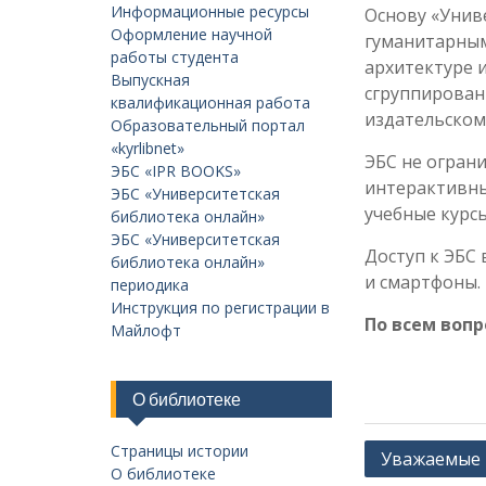
Информационные ресурсы
Основу «Унив
Оформление научной
гуманитарным
работы студента
архитектуре 
Выпускная
сгруппирован
квалификационная работа
издательском
Образовательный портал
«kyrlibnet»
ЭБС не огран
ЭБС «IPR BOOKS»
интерактивны
ЭБС «Университетская
учебные курсы
библиотека онлайн»
ЭБС «Университетская
Доступ к ЭБС
библиотека онлайн»
и смартфоны.
периодика
Инструкция по регистрации в
По всем вопр
Майлофт
О библиотеке
Страницы истории
Навигация
Уважаемые 
О библиотеке