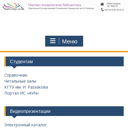
Перейти
к
содержимому
Меню
Студентам
Справочник
Читальные залы
КГТУ им. И. Раззакова
Портал ИС «AVN»
Видеопрезентации
Электронный каталог